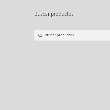
la
página
Buscar productos
del
producto
Buscar
Buscar
por: