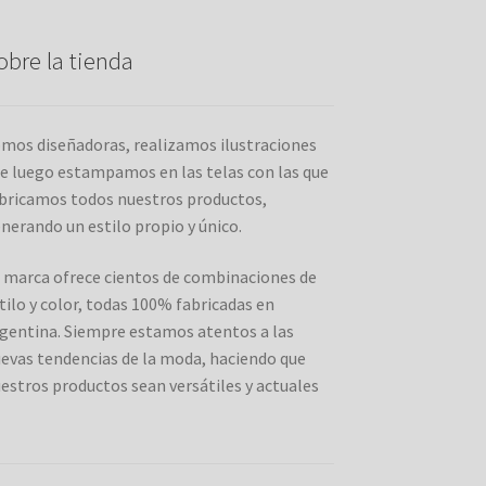
la
página
obre la tienda
del
producto
mos diseñadoras, realizamos ilustraciones
e luego estampamos en las telas con las que
bricamos todos nuestros productos,
nerando un estilo propio y único.
 marca ofrece cientos de combinaciones de
tilo y color, todas 100% fabricadas en
gentina. Siempre estamos atentos a las
evas tendencias de la moda, haciendo que
estros productos sean versátiles y actuales