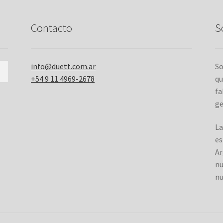
página
del
Contacto
S
producto
info@duett.com.ar
So
+54 9 11 4969-2678
qu
fa
ge
La
es
Ar
nu
nu