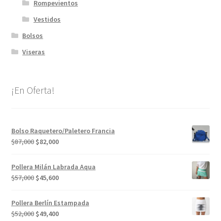
Rompevientos
Vestidos
Bolsos
Viseras
¡En Oferta!
Bolso Raquetero/Paletero Francia
El
El
$
87,000
$
82,000
precio
precio
original
actual
Pollera Milán Labrada Aqua
era:
es:
El
El
$
57,000
$
45,600
$87,000.
$82,000.
precio
precio
original
actual
Pollera Berlín Estampada
era:
es:
El
El
$
52,000
$
49,400
$57,000.
$45,600.