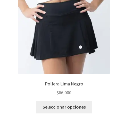
se
pueden
elegir
en
la
página
del
producto
Pollera Lima Negro
$
66,000
Este
Seleccionar opciones
producto
tiene
varias