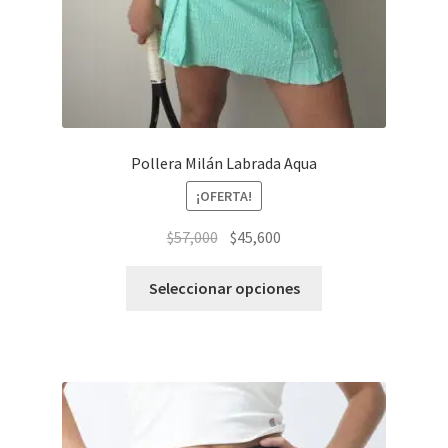
Pollera Milán Labrada Aqua
¡OFERTA!
El
El
$
57,000
$
45,600
precio
precio
Este
original
actual
Seleccionar opciones
producto
era:
es:
tiene
$57,000.
$45,600.
varias
variantes.
Las
opciones