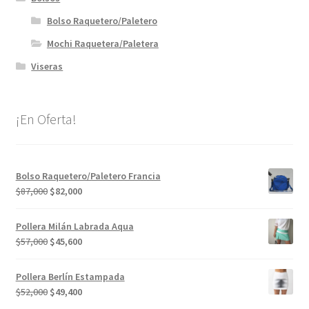
Bolso Raquetero/Paletero
Mochi Raquetera/Paletera
Viseras
¡En Oferta!
Bolso Raquetero/Paletero Francia
El
El
$
87,000
$
82,000
precio
precio
original
actual
Pollera Milán Labrada Aqua
era:
es:
El
El
$
57,000
$
45,600
$87,000.
$82,000.
precio
precio
original
actual
Pollera Berlín Estampada
era:
es:
El
El
$
52,000
$
49,400
$57,000.
$45,600.
precio
precio