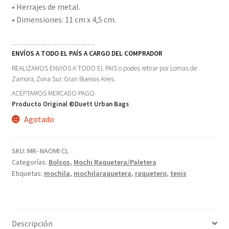
• Herrajes de metal.
• Dimensiones: 11 cm x 4,5 cm.
…………………………………..
ENVÍOS A TODO EL PAÍS A CARGO DEL COMPRADOR
REALIZAMOS ENVIOS A TODO EL PAIS o podes retirar por Lomas de
Zamora, Zona Sur. Gran Buenos Aires.
ACEPTAMOS MERCADO PAGO
Producto Original ©Duett Urban Bags
Agotado
SKU:
MR- NAOMI CL
Categorías:
Bolsos
,
Mochi Raquetera/Paletera
Etiquetas:
mochila
,
mochilaraquetera
,
raquetero
,
tenis
Descripción