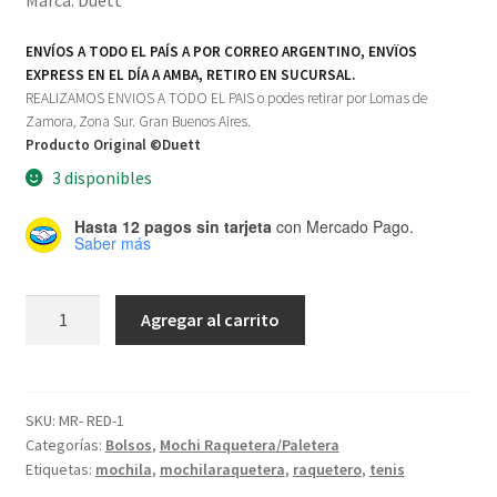
Marca: Duett
ENVÍOS A TODO EL PAÍS A POR CORREO ARGENTINO, ENVÏOS
EXPRESS EN EL DÍA A AMBA, RETIRO EN SUCURSAL.
REALIZAMOS ENVIOS A TODO EL PAIS o podes retirar por Lomas de
Zamora, Zona Sur. Gran Buenos Aires.
Producto Original ©Duett
3 disponibles
Hasta 12 pagos sin tarjeta
con Mercado Pago.
Saber más
Mochila
Agregar al carrito
Raquetera/Paletera
Red
cantidad
SKU:
MR- RED-1
Categorías:
Bolsos
,
Mochi Raquetera/Paletera
Etiquetas:
mochila
,
mochilaraquetera
,
raquetero
,
tenis