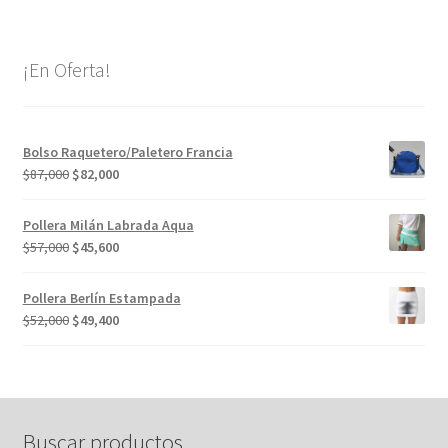
¡En Oferta!
Bolso Raquetero/Paletero Francia
El
El
$
87,000
$
82,000
precio
precio
original
actual
Pollera Milán Labrada Aqua
era:
es:
El
El
$
57,000
$
45,600
$87,000.
$82,000.
precio
precio
original
actual
Pollera Berlín Estampada
era:
es:
El
El
$
52,000
$
49,400
$57,000.
$45,600.
precio
precio
original
actual
era:
es:
$52,000.
$49,400.
Buscar productos