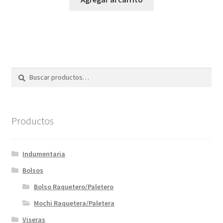
Buscar
Buscar
por:
Productos
Indumentaria
Bolsos
Bolso Raquetero/Paletero
Mochi Raquetera/Paletera
Viseras