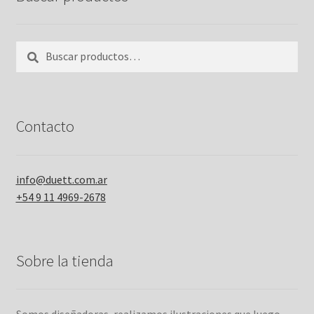
Buscar
Buscar
por:
Contacto
info@duett.com.ar
+54 9 11 4969-2678
Sobre la tienda
Somos diseñadoras, realizamos ilustraciones que luego