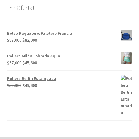
¡En Oferta!
Bolso Raquetero/Paletero Francia
El
El
$
87,000
$
82,000
precio
precio
original
actual
Pollera Milán Labrada Aqua
era:
es:
El
El
$
57,000
$
45,600
$87,000.
$82,000.
precio
precio
original
actual
Pollera Berlín Estampada
era:
es:
El
El
$
52,000
$
49,400
$57,000.
$45,600.
precio
precio
original
actual
era:
es:
$52,000.
$49,400.