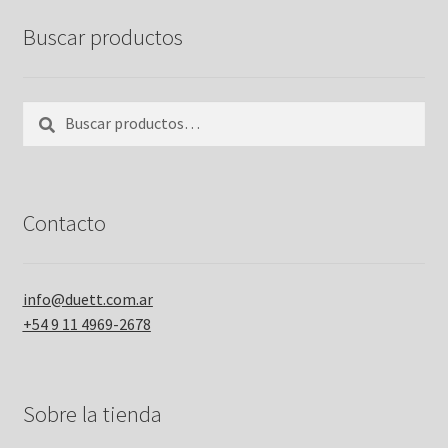
Buscar productos
Buscar
Buscar
por:
Contacto
info@duett.com.ar
+54 9 11 4969-2678
Sobre la tienda