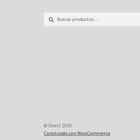
Buscar
Buscar
por:
© Duett 2026
Construido con WooCommerce
.