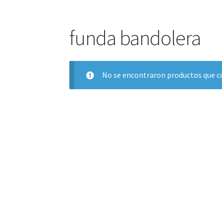
funda bandolera
No se encontraron productos que co