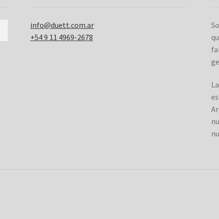
info@duett.com.ar
So
+54 9 11 4969-2678
qu
fa
ge
La
es
Ar
nu
nu