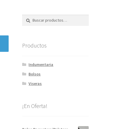
Buscar
Buscar
por:
Productos
Indumentaria
Bolsos
Viseras
¡En Oferta!