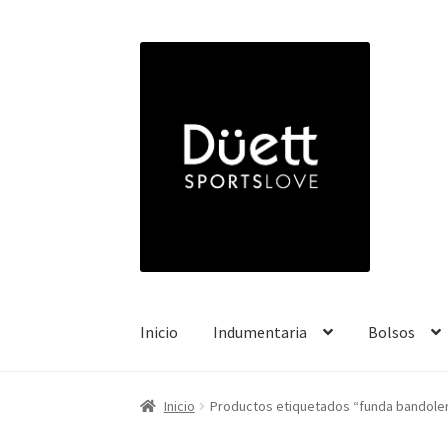
Ir
Ir
a
a
la
la
navegación
página
Inicio
Indumentaria
Bolsos
Inicio
Productos etiquetados “funda bandole