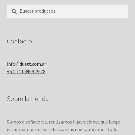
Buscar
Buscar
por:
Contacto
info@duett.com.ar
+54 9 11 4969-2678
Sobre la tienda
Somos diseñadoras, realizamos ilustraciones que luego
estampamos en las telas con las que fabricamos todos