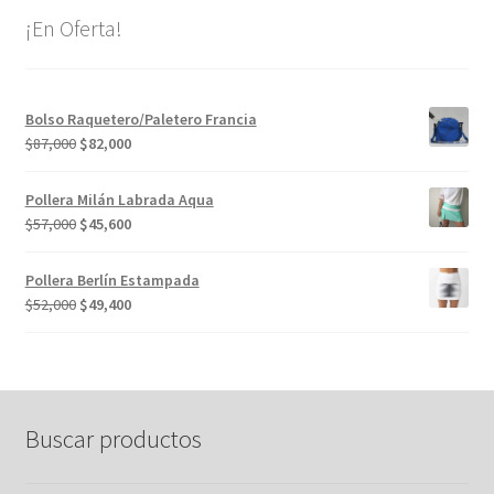
¡En Oferta!
Bolso Raquetero/Paletero Francia
El
El
$
87,000
$
82,000
precio
precio
original
actual
Pollera Milán Labrada Aqua
era:
es:
El
El
$
57,000
$
45,600
$87,000.
$82,000.
precio
precio
original
actual
Pollera Berlín Estampada
era:
es:
El
El
$
52,000
$
49,400
$57,000.
$45,600.
precio
precio
original
actual
era:
es:
$52,000.
$49,400.
Buscar productos