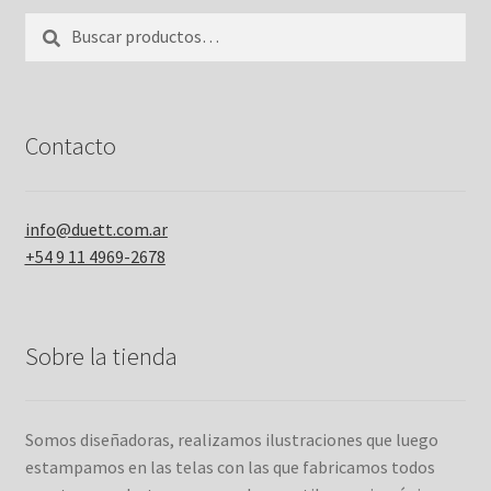
Buscar
Buscar
por:
Contacto
info@duett.com.ar
+54 9 11 4969-2678
Sobre la tienda
Somos diseñadoras, realizamos ilustraciones que luego
estampamos en las telas con las que fabricamos todos