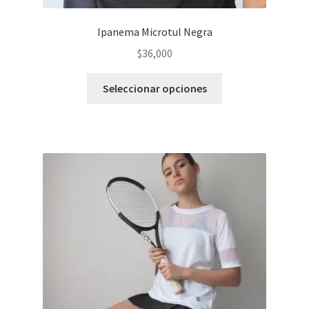
Ipanema Microtul Negra
$
36,000
Este
Seleccionar opciones
producto
tiene
varias
variantes.
Las
opciones
se
pueden
elegir
en
la
página
del