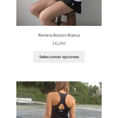
producto
Remera Boston Blanca
$
42,000
Este
Seleccionar opciones
producto
tiene
varias
variantes.
Las
opciones
se
pueden
elegir