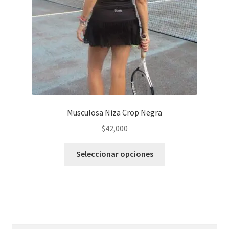
en
la
página
del
producto
Musculosa Niza Crop Negra
$
42,000
Este
Seleccionar opciones
producto
tiene
varias
variantes.
Las
opciones
Buscar
Buscar