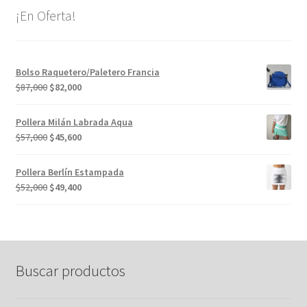
¡En Oferta!
Bolso Raquetero/Paletero Francia
El
El
$
87,000
$
82,000
precio
precio
original
actual
Pollera Milán Labrada Aqua
era:
es:
El
El
$
57,000
$
45,600
$87,000.
$82,000.
precio
precio
original
actual
Pollera Berlín Estampada
era:
es:
El
El
$
52,000
$
49,400
$57,000.
$45,600.
precio
precio
original
actual
era:
es:
$52,000.
$49,400.
Buscar productos