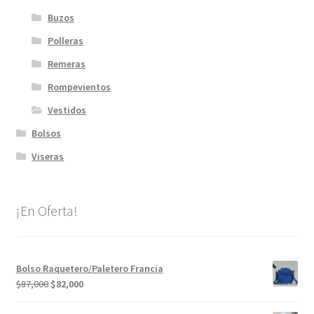
producto
Buzos
Polleras
Remeras
Rompevientos
Vestidos
Bolsos
Viseras
¡En Oferta!
Bolso Raquetero/Paletero Francia
El
El
$
87,000
$
82,000
precio
precio
original
actual