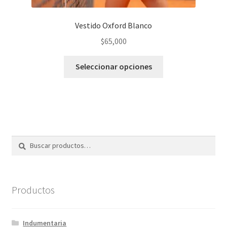
Vestido Oxford Blanco
$
65,000
Este
Seleccionar opciones
producto
tiene
varias
variantes.
Las
opciones
Buscar
Buscar
se
por:
pueden
elegir
en
Productos
la
página
Indumentaria
del