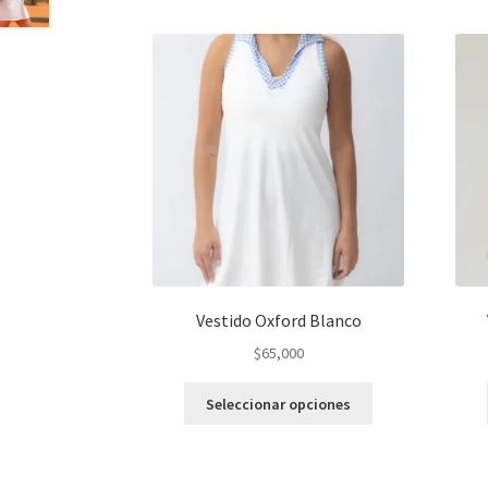
Vestido Oxford Blanco
$
65,000
Este
Seleccionar opciones
producto
tiene
varias