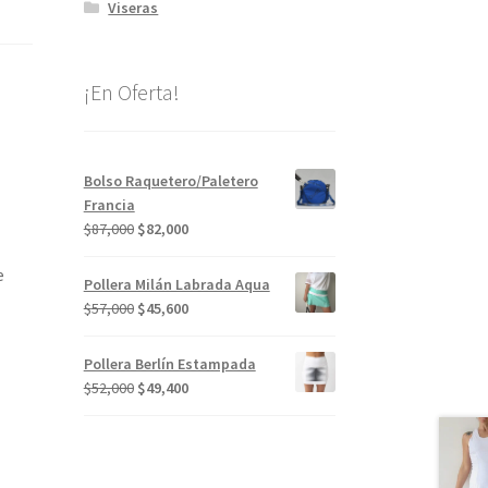
Viseras
¡En Oferta!
Bolso Raquetero/Paletero
Francia
El
El
$
87,000
$
82,000
precio
precio
e
original
actual
Pollera Milán Labrada Aqua
era:
es:
El
El
$
57,000
$
45,600
$87,000.
$82,000.
precio
precio
original
actual
Pollera Berlín Estampada
era:
es:
El
El
$
52,000
$
49,400
$57,000.
$45,600.
precio
precio
original
actual
era:
es:
$52,000.
$49,400.