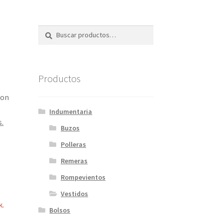
Buscar
Buscar
por:
Productos
con
Indumentaria
s.
Buzos
Polleras
Remeras
Rompevientos
Vestidos
k.
Bolsos