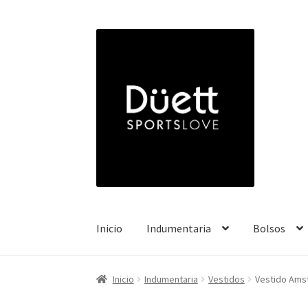
Ir
Ir
a
a
la
la
navegación
página
Inicio
Indumentaria
Bolsos
Inicio
Indumentaria
Vestidos
Vestido Ams