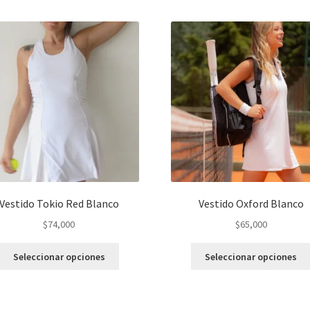
Vestido Tokio Red Blanco
Vestido Oxford Blanco
$
74,000
$
65,000
Este
Seleccionar opciones
Seleccionar opciones
producto
tiene
varias