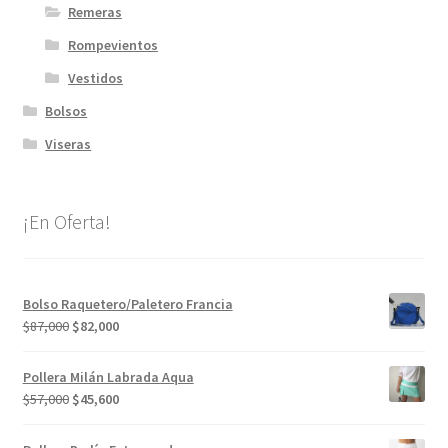
Remeras
Rompevientos
Vestidos
Bolsos
Viseras
¡En Oferta!
Bolso Raquetero/Paletero Francia
El
El
$
87,000
$
82,000
precio
precio
original
actual
Pollera Milán Labrada Aqua
era:
es:
El
El
$
57,000
$
45,600
$87,000.
$82,000.
precio
precio
original
actual