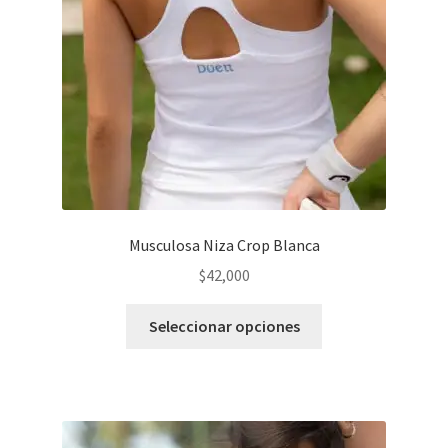
Musculosa Niza Crop Blanca
$
42,000
Este
Seleccionar opciones
producto
tiene
varias
variantes.
Las