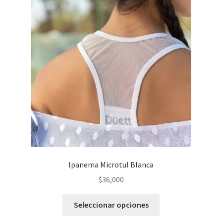
opciones
se
pueden
elegir
en
la
página
del
producto
Ipanema Microtul Blanca
$
36,000
Este
Seleccionar opciones
producto