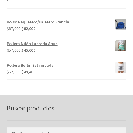
Bolso Raquetero/Paletero Francia
El
El
$
87,000
$
82,000
precio
precio
original
actual
Pollera Milán Labrada Aqua
era:
es:
El
El
$
57,000
$
45,600
$87,000.
$82,000.
precio
precio
original
actual
Pollera Berlín Estampada
era:
es:
El
El
$
52,000
$
49,400
$57,000.
$45,600.
precio
precio
original
actual
era:
es:
$52,000.
$49,400.
Buscar productos
Buscar
Buscar