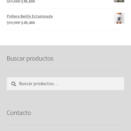
El
El
$
57,000
$
45,600
$87,000.
$82,000.
precio
precio
original
actual
Pollera Berlín Estampada
era:
es:
El
El
$
52,000
$
49,400
$57,000.
$45,600.
precio
precio
original
actual
era:
es:
$52,000.
$49,400.
Buscar productos
Buscar
Buscar
por:
Contacto