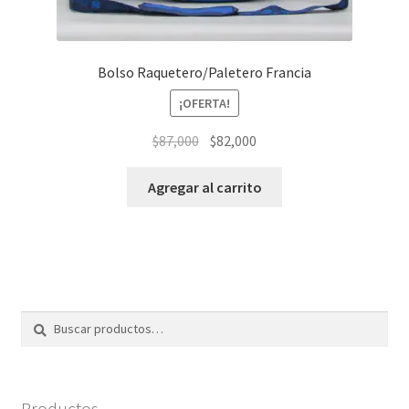
Bolso Raquetero/Paletero Francia
¡OFERTA!
El
El
$
87,000
$
82,000
precio
precio
original
actual
Agregar al carrito
era:
es:
$87,000.
$82,000.
Buscar
Buscar
por:
Productos