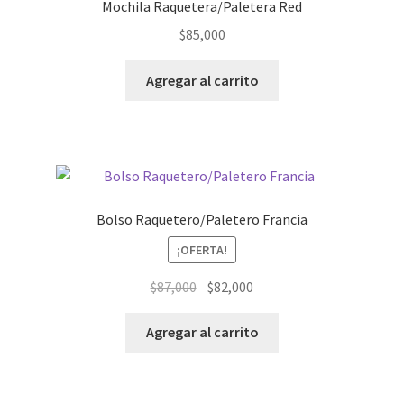
Mochila Raquetera/Paletera Red
$
85,000
Agregar al carrito
Bolso Raquetero/Paletero Francia
¡OFERTA!
El
El
$
87,000
$
82,000
precio
precio
original
actual
Agregar al carrito
era:
es:
$87,000.
$82,000.