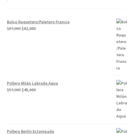
Bolso Raquetero/Paletero Francia
El
El
$
87,000
$
82,000
precio
precio
original
actual
era:
es:
$87,000.
$82,000.
Pollera Milán Labrada Aqua
El
El
$
57,000
$
45,600
precio
precio
original
actual
era:
es:
$57,000.
$45,600.
Pollera Berlín Estampada