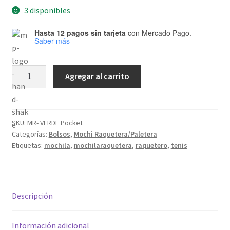
3 disponibles
Hasta 12 pagos sin tarjeta
con Mercado Pago.
Saber más
Mochila
Agregar al carrito
Raquetera/Paletera
Pocket
Green
cantidad
SKU:
MR- VERDE Pocket
Categorías:
Bolsos
,
Mochi Raquetera/Paletera
Etiquetas:
mochila
,
mochilaraquetera
,
raquetero
,
tenis
Descripción
Información adicional