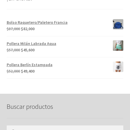
Bolso Raquetero/Paletero Francia
El
El
$
87,000
$
82,000
precio
precio
original
actual
Pollera Milán Labrada Aqua
era:
es:
El
El
$
57,000
$
45,600
$87,000.
$82,000.
precio
precio
original
actual
Pollera Berlín Estampada
era:
es:
El
El
$
52,000
$
49,400
$57,000.
$45,600.
precio
precio
original
actual
era:
es:
$52,000.
$49,400.
Buscar productos
Buscar
Buscar