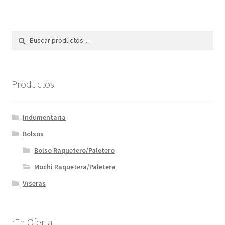
Buscar
Buscar
por:
Productos
Indumentaria
Bolsos
Bolso Raquetero/Paletero
Mochi Raquetera/Paletera
Viseras
¡En Oferta!