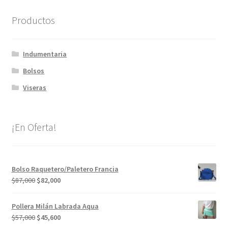
Productos
Indumentaria
Bolsos
Viseras
¡En Oferta!
Bolso Raquetero/Paletero Francia
El
El
$
87,000
$
82,000
precio
precio
original
actual
Pollera Milán Labrada Aqua
era:
es:
El
El
$
57,000
$
45,600
$87,000.
$82,000.
precio
precio