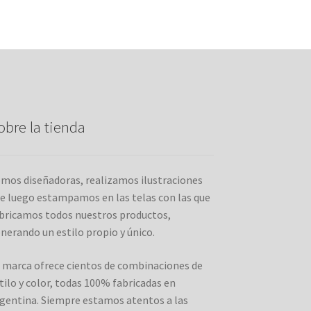
Las
opciones
se
pueden
elegir
en
la
página
obre la tienda
del
producto
mos diseñadoras, realizamos ilustraciones
e luego estampamos en las telas con las que
bricamos todos nuestros productos,
nerando un estilo propio y único.
 marca ofrece cientos de combinaciones de
tilo y color, todas 100% fabricadas en
gentina. Siempre estamos atentos a las