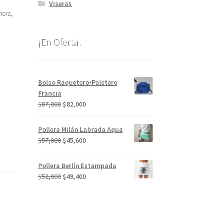
Viseras
mora,
¡En Oferta!
Bolso Raquetero/Paletero
Francia
El
El
$
87,000
$
82,000
precio
precio
original
actual
Pollera Milán Labrada Aqua
era:
es:
El
El
$
57,000
$
45,600
$87,000.
$82,000.
precio
precio
original
actual
Pollera Berlín Estampada
era:
es:
El
El
$
52,000
$
49,400
$57,000.
$45,600.
precio
precio
original
actual
era:
es:
$52,000.
$49,400.