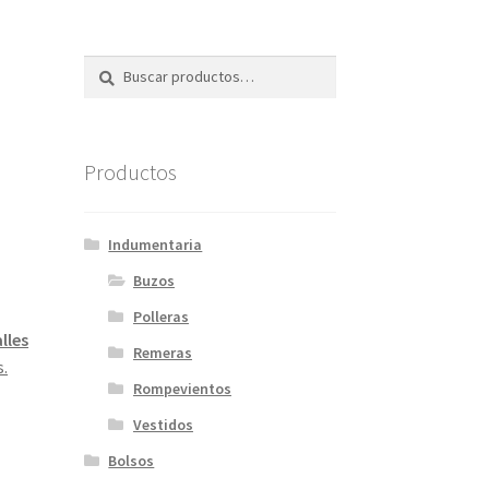
Buscar
Buscar
por:
Productos
Indumentaria
Buzos
Polleras
lles
Remeras
s.
Rompevientos
Vestidos
Bolsos