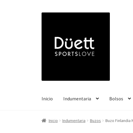
Ir
Ir
a
a
la
la
navegación
página
Inicio
Indumentaria
Bolsos
Inicio
Indumentaria
Buzos
Buzo Finlandia