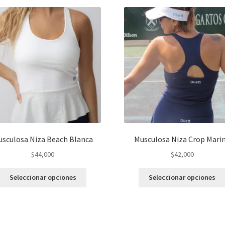
usculosa Niza Beach Blanca
Musculosa Niza Crop Mari
$
44,000
$
42,000
Este
Seleccionar opciones
Seleccionar opciones
producto
tiene
varias
variantes.