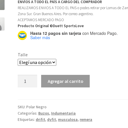
ENVÍOS A TODO EL PAÍS A CARGO DEL COMPRADOR
REALIZAMOS ENVIOS A TODO EL PAIS o podes retirar por Lomas de Za
Zona Sur. Gran Buenos Aires. Por correo argentino.
ACEPTAMOS MERCADO PAGO
Producto Original ©Duett SportsLove
Hasta 12 pagos sin tarjeta
con Mercado Pago.
Saber más
Talle
Buzo
Agregar al carrito
Finlandia
Negro
cantidad
SKU:
Polar Negro
Categorías:
Buzos
,
Indumentaria
Etiquetas:
drifit
,
dyfit
,
musculosa
,
remera