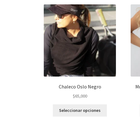
Chaleco Oslo Negro
M
$
65,000
Este
Seleccionar opciones
producto
tiene
varias
variantes.