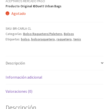
ACEPTAMOS MERCADO PAGO
Producto Original ©Duett Urban Bags
Agotado
SKU:
BR-CARLA CL
Categorías:
Bolso Raquetero/Paletero
,
Bolsos
Etiquetas:
bolso
,
bolsoraquetero
,
raquetero
,
tenis
Descripción
Información adicional
Valoraciones (0)
Descripción