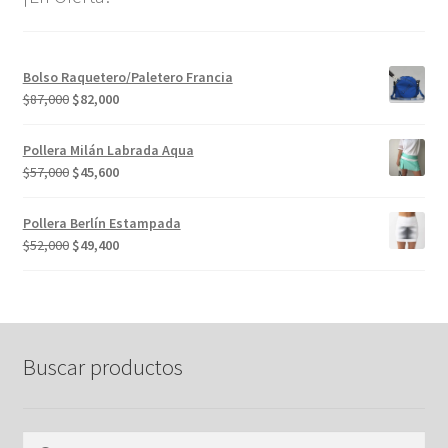
Bolso Raquetero/Paletero Francia
El
El
$
87,000
$
82,000
precio
precio
original
actual
Pollera Milán Labrada Aqua
era:
es:
El
El
$
57,000
$
45,600
$87,000.
$82,000.
precio
precio
original
actual
Pollera Berlín Estampada
era:
es:
El
El
$
52,000
$
49,400
$57,000.
$45,600.
precio
precio
original
actual
era:
es:
$52,000.
$49,400.
Buscar productos
Buscar
Buscar