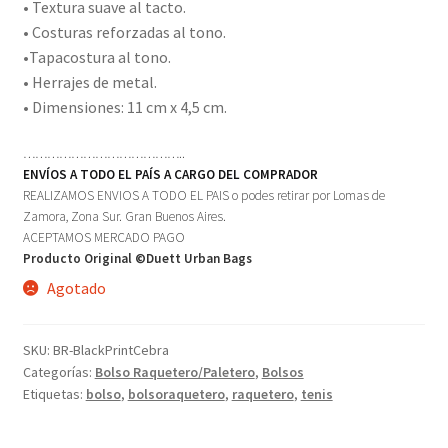
• Textura suave al tacto.
• Costuras reforzadas al tono.
•Tapacostura al tono.
• Herrajes de metal.
• Dimensiones: 11 cm x 4,5 cm.
…………………………………..
ENVÍOS A TODO EL PAÍS A CARGO DEL COMPRADOR
REALIZAMOS ENVIOS A TODO EL PAIS o podes retirar por Lomas de
Zamora, Zona Sur. Gran Buenos Aires.
ACEPTAMOS MERCADO PAGO
Producto Original ©Duett Urban Bags
Agotado
SKU:
BR-BlackPrintCebra
Categorías:
Bolso Raquetero/Paletero
,
Bolsos
Etiquetas:
bolso
,
bolsoraquetero
,
raquetero
,
tenis