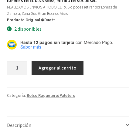
EXPRESS EN EL DÍA A AMBA, RETIRO EN SUCURSAL.
REALIZAMOS ENVIOS A TODO EL PAIS o podes retirar por Lomas de
Zamora, Zona Sur. Gran Buenos Aires.
Producto Original ©Duett
2 disponibles
Hasta 12 pagos sin tarjeta
con Mercado Pago.
Saber más
Bandolera
Agregar al carrito
Team
Blue
cantidad
Categoría:
Bolso Raquetero/Paletero
Descripción