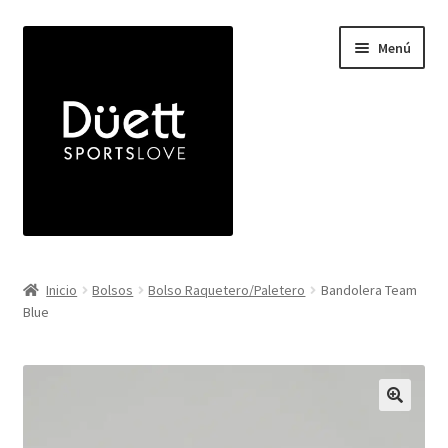
Ir
Ir
Menú
a
a
la
la
navegación
página
Inicio
Inicio
Bolsos
Bolso Raquetero/Paletero
Bandolera Team
Expandi
Blue
Indumentaria
el
menú
Expandi
Bolsos
hijo
el
menú
Viseras
hijo