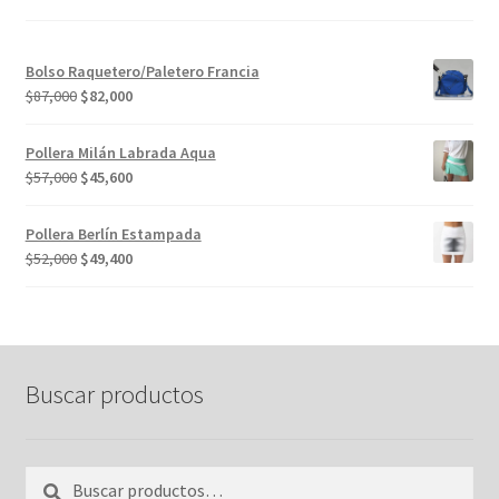
Bolso Raquetero/Paletero Francia
El
El
$
87,000
$
82,000
precio
precio
original
actual
Pollera Milán Labrada Aqua
era:
es:
El
El
$
57,000
$
45,600
$87,000.
$82,000.
precio
precio
original
actual
Pollera Berlín Estampada
era:
es:
El
El
$
52,000
$
49,400
$57,000.
$45,600.
precio
precio
original
actual
era:
es:
$52,000.
$49,400.
Buscar productos
Buscar
Buscar