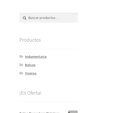
Buscar
Buscar
por:
Productos
Indumentaria
Bolsos
Viseras
¡En Oferta!