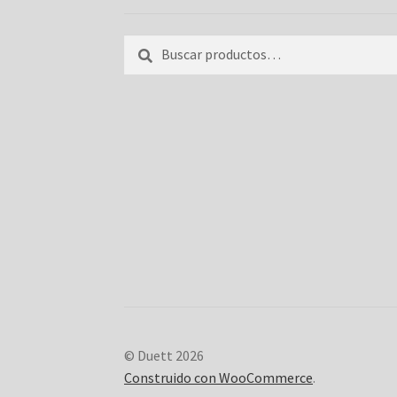
Buscar
Buscar
por:
© Duett 2026
Construido con WooCommerce
.