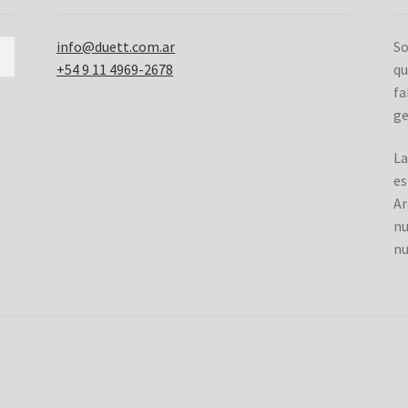
info@duett.com.ar
So
+54 9 11 4969-2678
qu
fa
ge
La
es
Ar
nu
nu