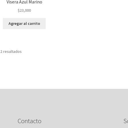
Visera Azul Marino
$
23,000
Agregar al carrito
Ordenado
 2 resultados
por
popularidad
Contacto
S