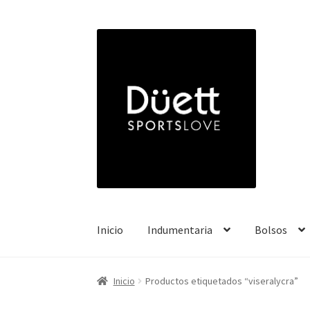
Ir
Ir
a
a
la
la
navegación
página
Inicio
Indumentaria
Bolsos
Inicio
Productos etiquetados “viseralycra”