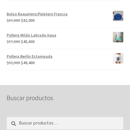
Bolso Raquetero/Paletero Francia
El
El
$
87,000
$
82,000
precio
precio
original
actual
Pollera Milán Labrada Aqua
era:
es:
El
El
$
57,000
$
45,600
$87,000.
$82,000.
precio
precio
original
actual
Pollera Berlín Estampada
era:
es:
El
El
$
52,000
$
49,400
$57,000.
$45,600.
precio
precio
original
actual
era:
es:
$52,000.
$49,400.
Buscar productos
Buscar
Buscar
por: