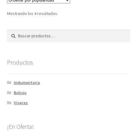
Ordenado
Mostrando los 4 resultados
por
popularidad
Buscar
Buscar
por:
Productos
Indumentaria
Bolsos
Viseras
¡En Oferta!