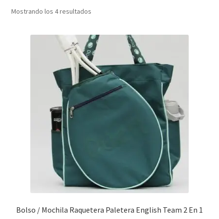
Expandi
Ordenado
Mostrando los 4 resultados
Contacto
por
el
popularidad
menú
Mi carrito
hijo
Bolso / Mochila Raquetera Paletera English Team 2 En 1