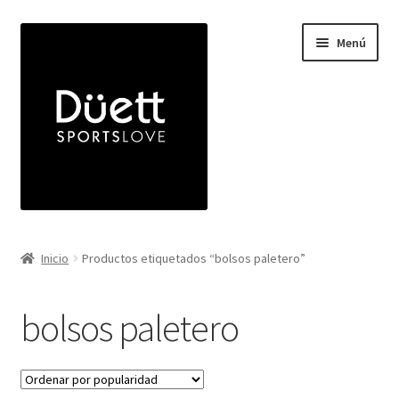
Ir
Ir
Menú
a
a
la
la
navegación
página
Inicio
Inicio
Productos etiquetados “bolsos paletero”
Expandi
Indumentaria
el
bolsos paletero
menú
Expandi
Bolsos
hijo
el
menú
Viseras
hijo