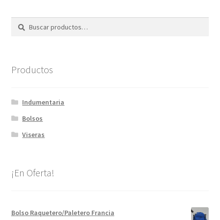
Expandi
Contacto
el
Buscar
Buscar
por:
menú
Mi carrito
hijo
Productos
Indumentaria
Bolsos
Viseras
¡En Oferta!
Bolso Raquetero/Paletero Francia